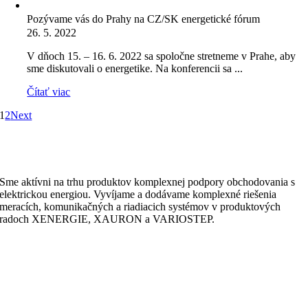
Pozývame vás do Prahy na CZ/SK energetické fórum
26. 5. 2022
V dňoch 15. – 16. 6. 2022 sa spoločne stretneme v Prahe, aby
sme diskutovali o energetike. Na konferencii sa ...
Čítať viac
1
2
Next
Sme aktívni na trhu produktov komplexnej podpory obchodovania s
elektrickou energiou. Vyvíjame a dodávame komplexné riešenia
meracích, komunikačných a riadiacich systémov v produktových
radoch XENERGIE, XAURON a VARIOSTEP.