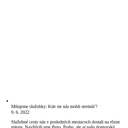
Milujeme služobky: Kde ste nás mohli stretnúť?
9. 6. 2022
Služobné cesty nás v posledných mesiacoch dostali na rôzne
miesta. Navštívili sme Brno, Prahu, ale aj našu domovskú