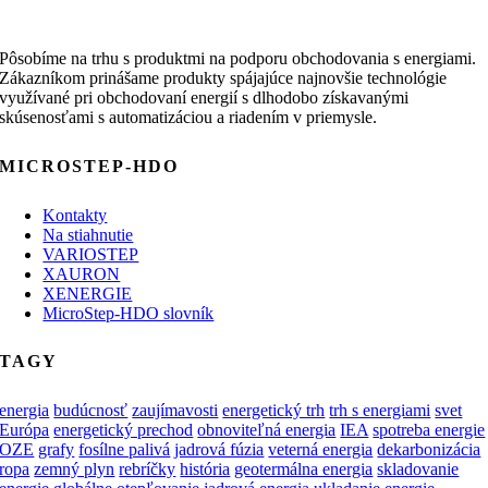
Pôsobíme na trhu s produktmi na podporu obchodovania s energiami.
Zákazníkom prinášame produkty spájajúce najnovšie technológie
využívané pri obchodovaní energií s dlhodobo získavanými
skúsenosťami s automatizáciou a riadením v priemysle.
MICROSTEP-HDO
Kontakty
Na stiahnutie
VARIOSTEP
XAURON
XENERGIE
MicroStep-HDO slovník
TAGY
energia
budúcnosť
zaujímavosti
energetický trh
trh s energiami
svet
Európa
energetický prechod
obnoviteľná energia
IEA
spotreba energie
OZE
grafy
fosílne palivá
jadrová fúzia
veterná energia
dekarbonizácia
ropa
zemný plyn
rebríčky
história
geotermálna energia
skladovanie