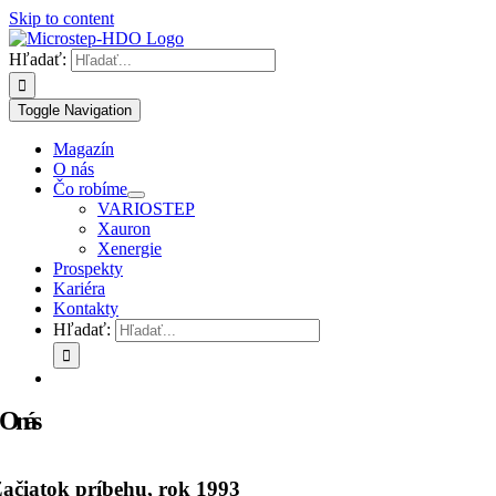
Skip to content
Hľadať:
Toggle Navigation
Magazín
O nás
Čo robíme
VARIOSTEP
Xauron
Xenergie
Prospekty
Kariéra
Kontakty
Hľadať:
O nás
ačiatok príbehu, rok 1993