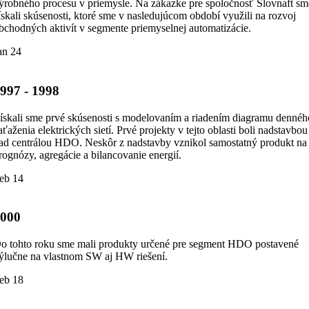
ýrobného procesu v priemysle. Na zákazke pre spoločnosť Slovnaft sm
ískali skúsenosti, ktoré sme v nasledujúcom období využili na rozvoj
bchodných aktivít v segmente priemyselnej automatizácie.
an 24
997 - 1998
ískali sme prvé skúsenosti s modelovaním a riadením diagramu dennéh
aťaženia elektrických sietí. Prvé projekty v tejto oblasti boli nadstavbou
ad centrálou HDO. Neskôr z nadstavby vznikol samostatný produkt na
rognózy, agregácie a bilancovanie energií.
eb 14
2000
o tohto roku sme mali produkty určené pre segment HDO postavené
ýlučne na vlastnom SW aj HW riešení.
eb 18