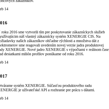
oncových zákazníkov.
eb 14
2016
 roku 2016 sme vytvorili tím pre poskytovanie zákazníckych služieb
yužívajúcim náš vlastný zákaznícky systém XENERGIE CIS. Na
ožiadavky našich zákazníkov ohľadne rýchlosti a množstva dát z
lektromerov sme reagovali uvedením novej verzie jadra produktovej
ady XENERGIE. Nové jadro XENERGIE s výpočtami v reálnom čase
ad desiatkami milión profilov ponúkame od roku 2016.
eb 14
2017
tvárame systém XENERGIE. Súčasťou produktového radu
ENERGIE je užívateľské API a rozhranie pre prácu s dátami.
eb 14