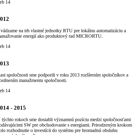
eb 14
2012
vádzame na trh vlastné jednotky RTU pre lokálnu automatizáciu a
anažovanie energií ako produktový rad MICRORTU.
eb 14
2013
ast spoločnosti sme podporili v roku 2013 rozšírením spoločníkov a
osilnením manažmentu spoločnosti.
eb 14
014 - 2015
 týchto rokoch sme dosiahli významnú pozíciu medzi spoločnosťami
odávajúcimi SW pre obchodovanie s energiami. Prirodzeným krokom
olo rozhodnutie o investícii do systému pre hromadnú obsluhu