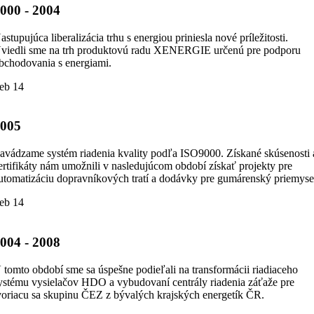
000 - 2004
astupujúca liberalizácia trhu s energiou priniesla nové príležitosti.
viedli sme na trh produktovú radu XENERGIE určenú pre podporu
bchodovania s energiami.
eb 14
2005
avádzame systém riadenia kvality podľa ISO9000. Získané skúsenosti 
ertifikáty nám umožnili v nasledujúcom období získať projekty pre
utomatizáciu dopravníkových tratí a dodávky pre gumárenský priemyse
eb 14
004 - 2008
 tomto období sme sa úspešne podieľali na transformácii riadiaceho
ystému vysielačov HDO a vybudovaní centrály riadenia záťaže pre
voriacu sa skupinu ČEZ z bývalých krajských energetík ČR.