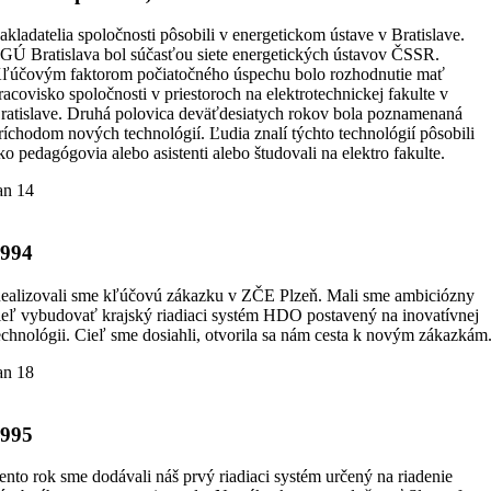
akladatelia spoločnosti pôsobili v energetickom ústave v Bratislave.
GÚ Bratislava bol súčasťou siete energetických ústavov ČSSR.
ľúčovým faktorom počiatočného úspechu bolo rozhodnutie mať
racovisko spoločnosti v priestoroch na elektrotechnickej fakulte v
ratislave. Druhá polovica deväťdesiatych rokov bola poznamenaná
ríchodom nových technológií. Ľudia znalí týchto technológií pôsobili
ko pedagógovia alebo asistenti alebo študovali na elektro fakulte.
an 14
1994
ealizovali sme kľúčovú zákazku v ZČE Plzeň. Mali sme ambiciózny
ieľ vybudovať krajský riadiaci systém HDO postavený na inovatívnej
echnológii. Cieľ sme dosiahli, otvorila sa nám cesta k novým zákazkám
an 18
1995
ento rok sme dodávali náš prvý riadiaci systém určený na riadenie