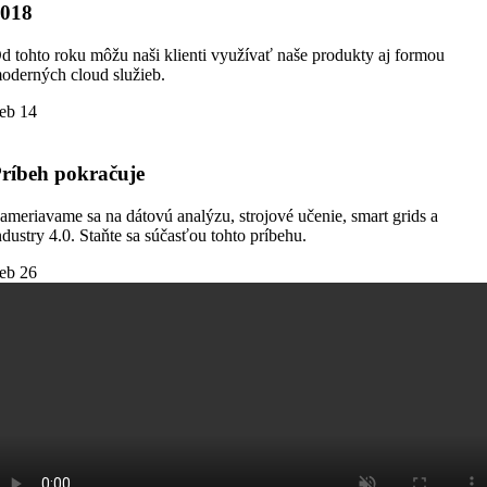
2018
d tohto roku môžu naši klienti využívať naše produkty aj formou
oderných cloud služieb.
eb 14
ríbeh pokračuje
ameriavame sa na dátovú analýzu, strojové učenie, smart grids a
ndustry 4.0. Staňte sa súčasťou tohto príbehu.
eb 26