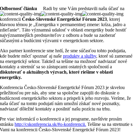
Odbornosť článku
Radi by sme Vám predstavili našu účasť na
konferencii
Česko-Slovenské Energetické Fórum 2023
, ktorej
hlavnou témou je „Energetika v permanentnej zmene: kríza, jadro a
zdieľanie“. Táto významná udalosť v oblasti energetiky bude hostiť
najvýznamnejších predstaviteľov z odboru a bude sa zaoberať
súčasnými a budúcimi výzvami v energetickom sektore.
Ako partner konferencie sme hrdí, že sme súčasťou tohto podujatia,
kde budete môcť spoznať aj naše
produkty a služby
, ktoré sú zamerané
na energetický sektor. Taktiež sa tešíme na možnosť nadviazať nové
kontakty a stretnúť sa so zástupcami ostatných spoločností a
diskutovať o aktuálnych výzvach, ktoré riešime v oblasti
energetiky.
Konferencia Česko-Slovenské Energetické Fórum 2023 je skvelou
príležitosťou pre nás, aby sme sa spoločne zapojili do diskusie o
budúcnosti energetického sektoru a prispeli k jeho rozvoju. Veríme, že
naša účasť na tomto podujatí nám umožní získať nové poznatky,
nadviazať dôležité kontakty a posilniť našu pozíciu na trhu.
Pre viac informácií o konferencii a jej programe, navštívte prosím
stránku
http://cskonferencia.sk/#o-konferencii.
Tešíme sa na stretnutie s
Vami na konferencii Česko-Slovenské Energetické Fórum 2023!