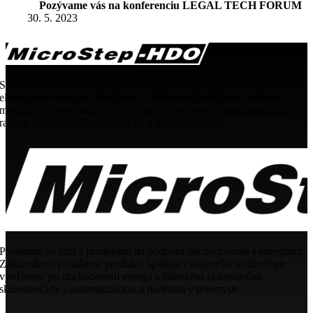
Pozývame vás na konferenciu LEGAL TECH FORUM
30. 5. 2023
Sme aktívni na trhu produktov komplexnej podpory obchodovania s
elektrickou energiou. Vyvíjame a dodávame komplexné riešenia
meracích, komunikačných a riadiacich systémov v produktových
radoch XENERGIE, XAURON a VARIOSTEP.
Pôsobíme na trhu s produktmi na podporu obchodovania s energiami.
Zákazníkom prinášame produkty spájajúce najnovšie technológie
využívané pri obchodovaní energií s dlhodobo získavanými
skúsenosťami s automatizáciou a riadením v priemysle.