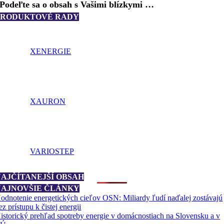
Podeľte sa o obsah s Vašimi blízkymi …
PRODUKTOVÉ RADY
XENERGIE
XAURON
VARIOSTEP
NAJČÍTANEJŠÍ OBSAH
NAJNOVŠIE ČLÁNKY
odnotenie energetických cieľov OSN: Miliardy ľudí naďalej zostávajú
ez prístupu k čistej energii
istorický prehľad spotreby energie v domácnostiach na Slovensku a v