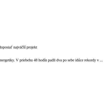
doposiaľ najväčší projekt
nergetiky. V priebehu 48 hodín padli dva po sebe idúce rekordy v ...