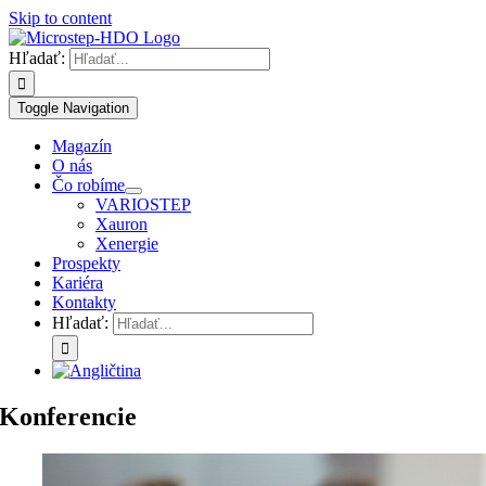
Skip to content
Hľadať:
Toggle Navigation
Magazín
O nás
Čo robíme
VARIOSTEP
Xauron
Xenergie
Prospekty
Kariéra
Kontakty
Hľadať:
Konferencie