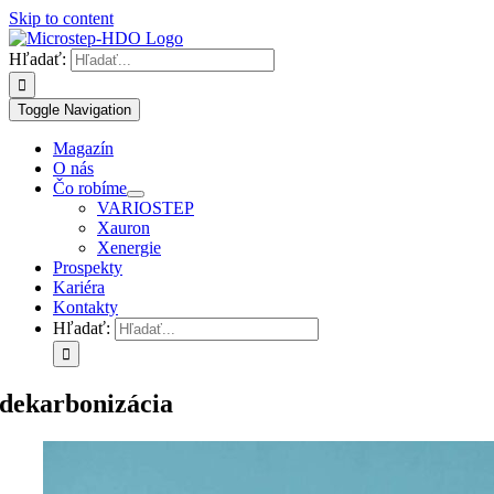
Skip to content
Hľadať:
Toggle Navigation
Magazín
O nás
Čo robíme
VARIOSTEP
Xauron
Xenergie
Prospekty
Kariéra
Kontakty
Hľadať:
dekarbonizácia