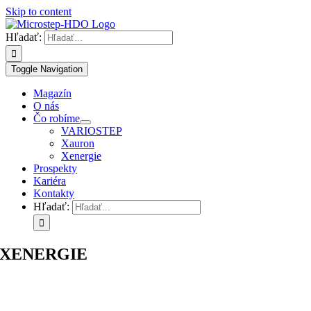
Skip to content
Hľadať:
Toggle Navigation
Magazín
O nás
Čo robíme
VARIOSTEP
Xauron
Xenergie
Prospekty
Kariéra
Kontakty
Hľadať:
XENERGIE