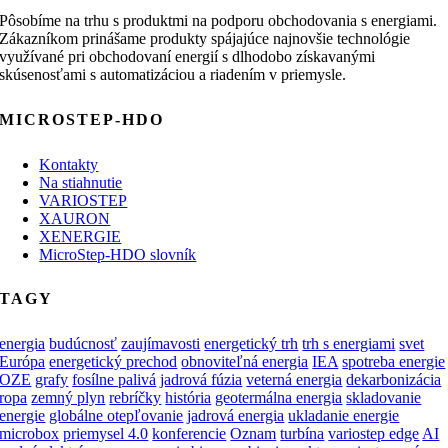
Pôsobíme na trhu s produktmi na podporu obchodovania s energiami.
Zákazníkom prinášame produkty spájajúce najnovšie technológie
využívané pri obchodovaní energií s dlhodobo získavanými
skúsenosťami s automatizáciou a riadením v priemysle.
MICROSTEP-HDO
Kontakty
Na stiahnutie
VARIOSTEP
XAURON
XENERGIE
MicroStep-HDO slovník
TAGY
energia
budúcnosť
zaujímavosti
energetický trh
trh s energiami
svet
Európa
energetický prechod
obnoviteľná energia
IEA
spotreba energie
OZE
grafy
fosílne palivá
jadrová fúzia
veterná energia
dekarbonizácia
ropa
zemný plyn
rebríčky
história
geotermálna energia
skladovanie
energie
globálne otepľovanie
jadrová energia
ukladanie energie
microbox
priemysel 4.0
konferencie
Oznam
turbína
variostep edge
AI