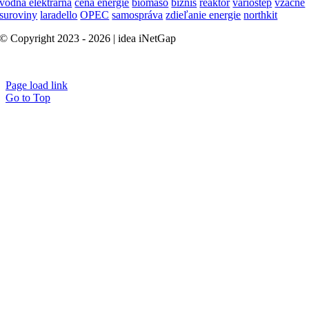
vodná elektrárna
cena energie
biomaso
biznis
reaktor
variostep
vzácne
suroviny
laradello
OPEC
samospráva
zdieľanie energie
northkit
© Copyright 2023 - 2026 | idea iNetGap
B2B Marketing
Page load link
Go to Top