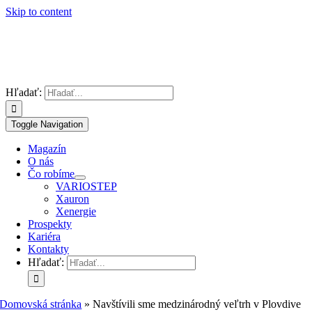
Skip to content
Hľadať:
Toggle Navigation
Magazín
O nás
Čo robíme
VARIOSTEP
Xauron
Xenergie
Prospekty
Kariéra
Kontakty
Hľadať:
Domovská stránka
»
Navštívili sme medzinárodný veľtrh v Plovdive