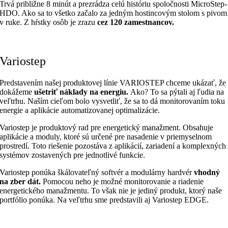
Trvá približne 8 minút a prezrádza celú históriu spoločnosti MicroStep-
HDO. Ako sa to všetko začalo za jedným hostincovým stolom s pivom
v ruke. Z hŕstky osôb je zrazu
cez 120 zamestnancov.
Variostep
Predstavením našej
produktovej línie VARIOSTEP chceme ukázať, že
dokážeme
ušetriť náklady na energiu.
Ako? To sa pýtali aj ľudia na
veľtrhu. Naším cieľom bolo vysvetliť, že sa to dá monitorovaním toku
energie a aplikácie automatizovanej optimalizácie.
Variostep je produktový rad pre energetický manažment. Obsahuje
aplikácie a moduly, ktoré sú určené pre nasadenie v priemyselnom
prostredí. Toto riešenie pozostáva z aplikácií, zariadení a komplexných
systémov zostavených pre jednotlivé funkcie.
Variostep ponúka škálovateľný softvér a modulárny hardvér
vhodný
na zber dát.
Pomocou neho je možné monitorovanie a riadenie
energetického manažmentu. To však nie je jediný produkt, ktorý naše
portfólio ponúka. Na veľtrhu sme predstavili aj Variostep EDGE.