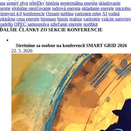
opa
zemný plyn
rebríčky
história
geotermálna energia
skladovanie
nergie
globálne otepľovanie
jadrová energia
ukladanie energie
microbo
riemysel 4.0
konferencie
Oznam
turbína
variostep edge
AI
vodná
lektrárna
cena energie
biomaso
biznis
reaktor
variostep
vzácne surovin
aradello
OPEC
samospráva
zdieľanie energie
northkit
ĎALŠIE ČLÁNKY ZO SEKCIE KONFERENCIE
Stretnime sa osobne na konferencii SMART GRID 2026
22. 5. 2026