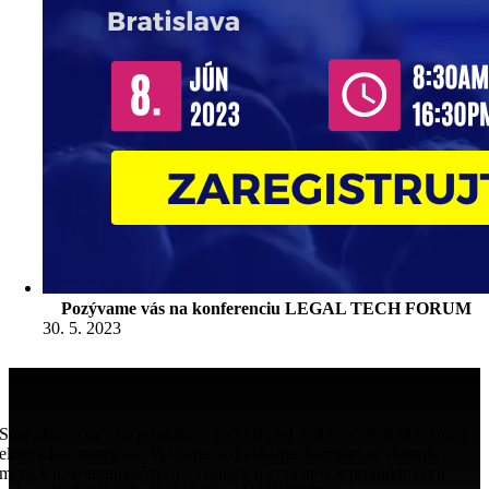
Pozývame vás na konferenciu LEGAL TECH FORUM
30. 5. 2023
Sme aktívni na trhu produktov komplexnej podpory obchodovania s
elektrickou energiou. Vyvíjame a dodávame komplexné riešenia
meracích, komunikačných a riadiacich systémov v produktových