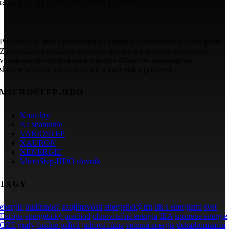
radoch XENERGIE, XAURON a VARIOSTEP.
Pôsobíme na trhu s produktmi na podporu obchodovania s energiami.
Zákazníkom prinášame produkty spájajúce najnovšie technológie
využívané pri obchodovaní energií s dlhodobo získavanými
skúsenosťami s automatizáciou a riadením v priemysle.
MICROSTEP-HDO
Kontakty
Na stiahnutie
VARIOSTEP
XAURON
XENERGIE
MicroStep-HDO slovník
TAGY
energia
budúcnosť
zaujímavosti
energetický trh
trh s energiami
svet
Európa
energetický prechod
obnoviteľná energia
IEA
spotreba energie
OZE
grafy
fosílne palivá
jadrová fúzia
veterná energia
dekarbonizácia