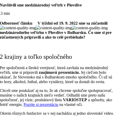
Navštívili sme medzinárodný veľtrh v Plovdive
,3 min
Odbornosť článku
V týždni od 19. 9. 2022 sme sa zúčastnili
medzinárodného veľtrhu v Plovdive v Bulharsku. Čo sme si pre
zúčastnených pripravili a ako to celé prebiehalo?
2 krajiny a toľko spoločného
Pre spoločnosti a širokú verejnosť, ktorá zavítala na medzinárodný
veľtrh, sme si pripravili
zaujímavú prezentáciu.
Jej cieľom bolo
ukázať, že Slovensko má s Bulharskom mnoho spoločného. Či už sú
to hory, alkohol, futbal, alebo vynálezy, ktoré sa dostali do sveta.
Chceli sme poukázať aj na to, že ak chceme spoločne spolupracovať,
musíme o našich krajinách niečo vedieť. Odhalili sme preto našu
spoločnosť, jej vízie,
produktovú líniu
VARIOSTEP
a spôsoby, ako
šetriť energiu.
Pozrite si prezentáciu
na vlastné oči.
Okrem rôznych funfactov sa v nej nachádza aj jedno slovenské video.