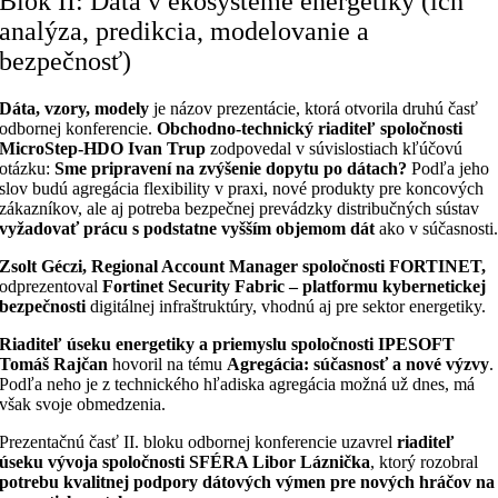
Blok II: Dáta v ekosystéme energetiky (ich
analýza, predikcia, modelovanie a
bezpečnosť)
Dáta, vzory, modely
je názov prezentácie, ktorá otvorila druhú časť
odbornej konferencie.
Obchodno-technický riaditeľ spoločnosti
MicroStep-HDO Ivan Trup
zodpovedal v súvislostiach kľúčovú
otázku:
Sme pripravení na zvýšenie dopytu po dátach?
Podľa jeho
slov budú agregácia flexibility v praxi, nové produkty pre koncových
zákazníkov, ale aj potreba bezpečnej prevádzky distribučných sústav
vyžadovať prácu s podstatne vyšším objemom dát
ako v súčasnosti
Zsolt Géczi, Regional Account Manager spoločnosti FORTINET,
odprezentoval
Fortinet Security Fabric – platformu kybernetickej
bezpečnosti
digitálnej infraštruktúry, vhodnú aj pre sektor energetiky.
Riaditeľ úseku energetiky a priemyslu spoločnosti IPESOFT
Tomáš Rajčan
hovoril na tému
Agregácia: súčasnosť a nové výzvy
.
Podľa neho je z technického hľadiska agregácia možná už dnes, má
však svoje obmedzenia.
Prezentačnú časť II. bloku odbornej konferencie uzavrel
riaditeľ
úseku vývoja spoločnosti SFÉRA Libor Láznička
, ktorý rozobral
potrebu kvalitnej podpory dátových výmen pre nových hráčov na