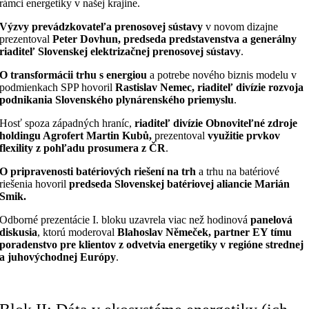
rámci energetiky v našej krajine.
Výzvy prevádzkovateľa prenosovej sústavy
v novom dizajne
prezentoval
Peter Dovhun, predseda predstavenstva a generálny
riaditeľ Slovenskej elektrizačnej prenosovej sústavy
.
O transformácii trhu s energiou
a potrebe nového biznis modelu v
podmienkach SPP hovoril
Rastislav Nemec, riaditeľ divízie rozvoja
podnikania Slovenského plynárenského priemyslu
.
Hosť spoza západných hraníc,
riaditeľ divízie Obnoviteľné zdroje
holdingu Agrofert Martin Kubů,
prezentoval
využitie prvkov
flexility z pohľadu prosumera z ČR
.
O pripravenosti batériových riešení na trh
a trhu na batériové
riešenia hovoril
predseda Slovenskej batériovej aliancie Marián
Smik.
Odborné prezentácie I. bloku uzavrela viac než hodinová
panelová
diskusia
, ktorú moderoval
Blahoslav Němeček, partner EY tímu
poradenstvo pre klientov z odvetvia energetiky v regióne strednej
a juhovýchodnej Európy
.