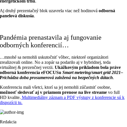
energetickom trhu
.
Aj druhý prezentačný blok uzavrela viac než hodinová
odborná
panelová diskusia
.
Pandémia prenastavila aj fungovanie
odborných konferencií…
…mnohé sa nemohli uskutočniť vôbec, niektoré organizátori
zrealizovali online. No a zopár sa podarilo aj v hybridnej, teda
virtuálnej & prezenčnej verzii.
Ukážkovým príkladom bola práve
odborná konferencia eFOCUSu
Smart metering/smart grid 2021–
P
richádza doba prosumerová založená na bezpečných dátach
.
Konferenciu mali všetci, ktorí sa jej nemohli zúčastniť osobne,
možnosť sledovať aj v priamom prenose na live streame
vo full
HD kvalite.
Multimediálny záznam a PDF výstupy z konferencie sú k
dispozícii tu.
Redakcia