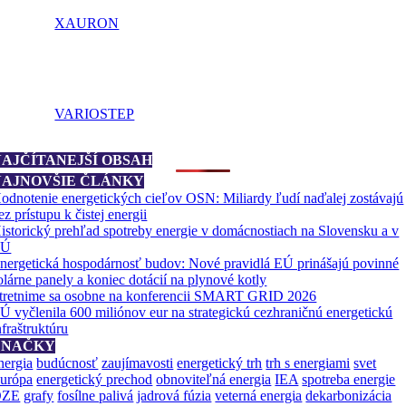
XAURON
VARIOSTEP
NAJČÍTANEJŠÍ OBSAH
NAJNOVŠIE ČLÁNKY
odnotenie energetických cieľov OSN: Miliardy ľudí naďalej zostávajú
ez prístupu k čistej energii
istorický prehľad spotreby energie v domácnostiach na Slovensku a v
EÚ
nergetická hospodárnosť budov: Nové pravidlá EÚ prinášajú povinné
olárne panely a koniec dotácií na plynové kotly
tretnime sa osobne na konferencii SMART GRID 2026
Ú vyčlenila 600 miliónov eur na strategickú cezhraničnú energetickú
nfraštruktúru
ZNAČKY
nergia
budúcnosť
zaujímavosti
energetický trh
trh s energiami
svet
urópa
energetický prechod
obnoviteľná energia
IEA
spotreba energie
OZE
grafy
fosílne palivá
jadrová fúzia
veterná energia
dekarbonizácia