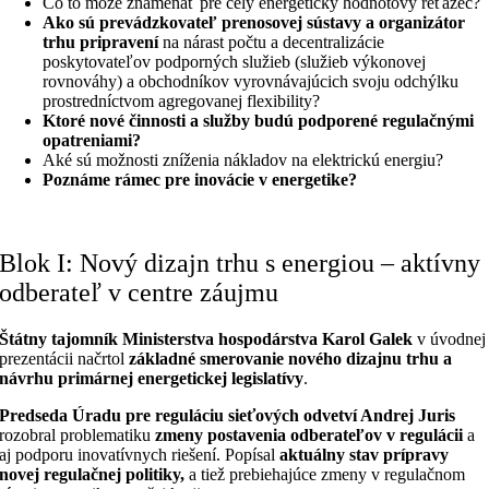
Čo to môže znamenať pre celý energetický hodnotový reťazec?
Ako sú prevádzkovateľ prenosovej sústavy a organizátor
trhu pripravení
na nárast počtu a decentralizácie
poskytovateľov podporných služieb (služieb výkonovej
rovnováhy) a obchodníkov vyrovnávajúcich svoju odchýlku
prostredníctvom agregovanej flexibility?
Ktoré nové činnosti a služby budú podporené regulačnými
opatreniami?
Aké sú možnosti zníženia nákladov na elektrickú energiu?
Poznáme rámec pre inovácie v energetike?
Blok I: Nový dizajn trhu s energiou – aktívny
odberateľ v centre záujmu
Štátny tajomník Ministerstva hospodárstva Karol Galek
v úvodnej
prezentácii načrtol
základné smerovanie nového dizajnu trhu a
návrhu primárnej energetickej legislatívy
.
Predseda Úradu pre reguláciu sieťových odvetví Andrej Juris
rozobral problematiku
zmeny postavenia odberateľov v regulácii
a
aj podporu inovatívnych riešení. Popísal
aktuálny stav prípravy
novej regulačnej politiky,
a tiež prebiehajúce zmeny v regulačnom