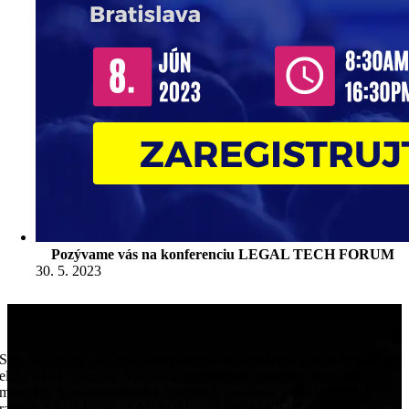
Pozývame vás na konferenciu LEGAL TECH FORUM
30. 5. 2023
Sme aktívni na trhu produktov komplexnej podpory obchodovania s
elektrickou energiou. Vyvíjame a dodávame komplexné riešenia
meracích, komunikačných a riadiacich systémov v produktových
radoch XENERGIE, XAURON a VARIOSTEP.