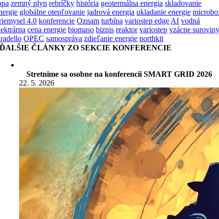
opa
zemný plyn
rebríčky
história
geotermálna energia
skladovanie
nergie
globálne otepľovanie
jadrová energia
ukladanie energie
microbo
riemysel 4.0
konferencie
Oznam
turbína
variostep edge
AI
vodná
lektrárna
cena energie
biomaso
biznis
reaktor
variostep
vzácne surovin
aradello
OPEC
samospráva
zdieľanie energie
northkit
ĎALŠIE ČLÁNKY ZO SEKCIE KONFERENCIE
Stretnime sa osobne na konferencii SMART GRID 2026
22. 5. 2026