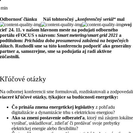
 min
Odbornosť článku
Náš tohtoročný
„konferenčný seriál“
mal
svoj
cieľ 24. 11. v našom hlavnom meste na podujatí odborného
portálu eFOCUS s názvom:
Smart metering/smart grid 2021
a
podtitulom:
Prichádza doba prosumerová založená na bezpečných
dátach
. Rozhodli sme sa túto konferenciu podporiť ako generálny
partner a, samozrejme, sme sa podujatia aj radi aktívne
zúčastnili.
Kľúčové otázky
Na odbornej konferencii sme formulovali, rozdiskutovali a zodpovedal
viaceré kľúčové otázky, týkajúce sa budúcnosti energetiky:
Čo prináša zmena energetickej legislatívy
z pohľadu
digitalizácie a dynamizácie trhu s elektrickou energiou?
Ako sa zmení postavenie odberateľa
, ktorý má záujem lokáln
vyrábať, uskladňovať, zdieľať či predávať svoje prebytky
elektrickej energie alebo flexibilitu?