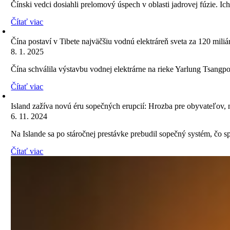
Čínski vedci dosiahli prelomový úspech v oblasti jadrovej fúzie. 
Čítať viac
Čína postaví v Tibete najväčšiu vodnú elektráreň sveta za 120 miliá
8. 1. 2025
Čína schválila výstavbu vodnej elektrárne na rieke Yarlung Tsangpo 
Čítať viac
Island zažíva novú éru sopečných erupcií: Hrozba pre obyvateľov, 
6. 11. 2024
Na Islande sa po stáročnej prestávke prebudil sopečný systém, čo sp
Čítať viac