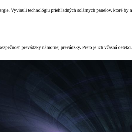
ergie. Vyvinuli technológiu priehľadných solárnych panelov, ktoré by 
zpečnosť prevádzky námornej prevádzky. Preto je ich včasná detekcia 