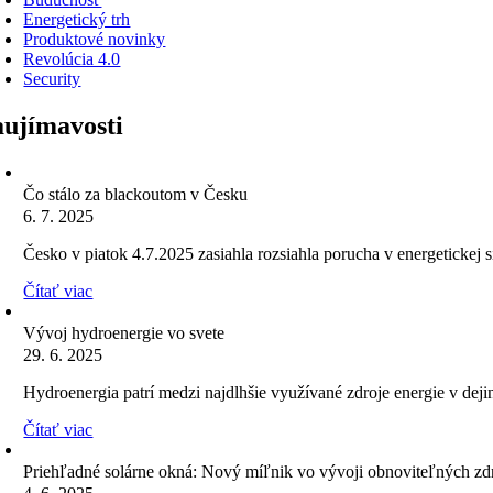
Energetický trh
Produktové novinky
Revolúcia 4.0
Security
aujímavosti
Čo stálo za blackoutom v Česku
6. 7. 2025
Česko v piatok 4.7.2025 zasiahla rozsiahla porucha v energetickej s
Čítať viac
Vývoj hydroenergie vo svete
29. 6. 2025
Hydroenergia patrí medzi najdlhšie využívané zdroje energie v deji
Čítať viac
Priehľadné solárne okná: Nový míľnik vo vývoji obnoviteľných zd