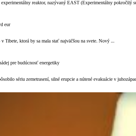
Ich experimentálny reaktor, nazývaný EAST (Experimentálny pokročilý s
rd eur
v Tibete, ktorá by sa mala stať najväčšou na svete. Nový ...
nádej pre budúcnosť energetiky
ôsobilo sériu zemetrasení, silné erupcie a nútené evakuácie v juhozápa