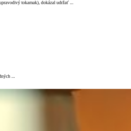
upravodivý tokamak), dokázal udržať ...
dných ...