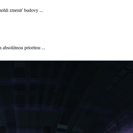
mohli zmeniť budovy ...
absolútnou prioritou ...