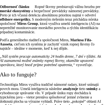
Odbornosť článku
Ropné škvrny predstavujú vážnu hrozbu pre
morské ekosystémy
a bezpečnosť prevádzky námornej prevádzky.
Preto je ich včasná detekcia absolútnou prioritou najmä v odvetví
offshore energetiky.
S moderným riešením teraz prichádza nórska
spoločnosť
Miros Group
, ktorá využíva umelú inteligenciu (AI) na
nepretržité monitorovanie morského povrchu a rýchlu identifikáciu
prípadnej kontaminácie.
Podľa generálneho riaditeľa spoločnosti Miros,
Mariusa Fifa-
Ausseta
, cieľom ich systému je zachytiť vznik ropnej škvrny čo
najskôr – ideálne v momente, keď k nej dôjde.
„Náš systém pracuje automaticky 24 hodín denne, 7 dní v týždni. Ak
AI zaznamená možné známky ropnej škvrny, okamžite upozorní
operátora, ktorý hneď prijme potrebné opatrenia,“
vysvetľuje.
Ako to funguje?
Technológia Miros využíva tradičné námorné radary, ktoré snímajú
povrch mora. Umelá inteligencia následne
analyzuje
tieto
snímky
a
vyhodnocuje správanie vĺn. V prípade úniku ropy dochádza k
typickému javu – vietor prestáva spôsobovať jemné zvlnenie a
dotknutá plocha sa výrazne vyhladí. Práve tieto „pokojné“ oblasti AI