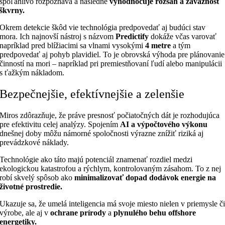
spoľahlivo rozpoznáva a následne
vyhodnocuje rozsah a závažnosť
škvrny.
Okrem detekcie škôd vie technológia predpovedať aj budúci stav
mora. Ich najnovší nástroj s názvom
Predictify
dokáže včas varovať
napríklad pred blížiacimi sa vlnami vysokými
4 metre
a tým
predpovedať aj pohyb plavidiel. To je obrovská výhoda pre plánovanie
činností na mori – napríklad pri premiestňovaní ľudí alebo manipulácii
s ťažkým nákladom.
Bezpečnejšie, efektívnejšie a zelenšie
Miros zdôrazňuje, že práve presnosť počiatočných dát je rozhodujúca
pre efektivitu celej analýzy. Spojením
AI a výpočtového výkonu
dnešnej doby môžu námorné spoločnosti výrazne znížiť riziká aj
prevádzkové náklady.
Technológie ako táto majú potenciál znamenať rozdiel medzi
ekologickou katastrofou a rýchlym, kontrolovaným zásahom. To z nej
robí skvelý spôsob ako
minimalizovať dopad dodávok energie na
životné prostredie.
Ukazuje sa, že umelá inteligencia má svoje miesto nielen v priemysle č
výrobe, ale aj v
ochrane prírody
a
plynulého behu offshore
energetiky.