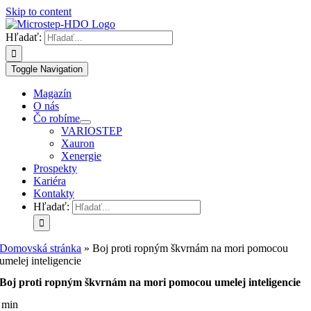
Skip to content
Hľadať:
Toggle Navigation
Magazín
O nás
Čo robíme
VARIOSTEP
Xauron
Xenergie
Prospekty
Kariéra
Kontakty
Hľadať:
Domovská stránka
»
Boj proti ropným škvrnám na mori pomocou
umelej inteligencie
Boj proti ropným škvrnám na mori pomocou umelej inteligencie
 min