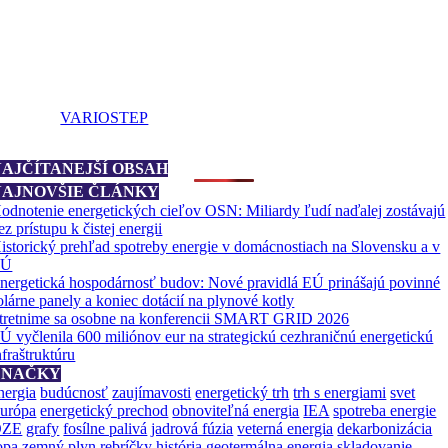
VARIOSTEP
NAJČÍTANEJŠÍ OBSAH
NAJNOVŠIE ČLÁNKY
odnotenie energetických cieľov OSN: Miliardy ľudí naďalej zostávajú
ez prístupu k čistej energii
istorický prehľad spotreby energie v domácnostiach na Slovensku a v
EÚ
nergetická hospodárnosť budov: Nové pravidlá EÚ prinášajú povinné
olárne panely a koniec dotácií na plynové kotly
tretnime sa osobne na konferencii SMART GRID 2026
Ú vyčlenila 600 miliónov eur na strategickú cezhraničnú energetickú
nfraštruktúru
ZNAČKY
nergia
budúcnosť
zaujímavosti
energetický trh
trh s energiami
svet
urópa
energetický prechod
obnoviteľná energia
IEA
spotreba energie
OZE
grafy
fosílne palivá
jadrová fúzia
veterná energia
dekarbonizácia
opa
zemný plyn
rebríčky
história
geotermálna energia
skladovanie