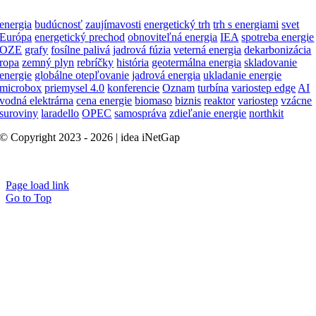
energia
budúcnosť
zaujímavosti
energetický trh
trh s energiami
svet
Európa
energetický prechod
obnoviteľná energia
IEA
spotreba energie
OZE
grafy
fosílne palivá
jadrová fúzia
veterná energia
dekarbonizácia
ropa
zemný plyn
rebríčky
história
geotermálna energia
skladovanie
energie
globálne otepľovanie
jadrová energia
ukladanie energie
microbox
priemysel 4.0
konferencie
Oznam
turbína
variostep edge
AI
vodná elektrárna
cena energie
biomaso
biznis
reaktor
variostep
vzácne
suroviny
laradello
OPEC
samospráva
zdieľanie energie
northkit
© Copyright 2023 - 2026 | idea iNetGap
B2B Marketing
Page load link
Go to Top