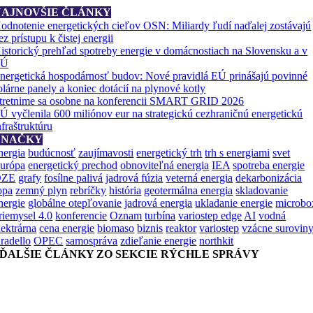
NAJNOVŠIE ČLÁNKY
odnotenie energetických cieľov OSN: Miliardy ľudí naďalej zostávajú
ez prístupu k čistej energii
istorický prehľad spotreby energie v domácnostiach na Slovensku a v
EÚ
nergetická hospodárnosť budov: Nové pravidlá EÚ prinášajú povinné
olárne panely a koniec dotácií na plynové kotly
tretnime sa osobne na konferencii SMART GRID 2026
Ú vyčlenila 600 miliónov eur na strategickú cezhraničnú energetickú
nfraštruktúru
ZNAČKY
nergia
budúcnosť
zaujímavosti
energetický trh
trh s energiami
svet
urópa
energetický prechod
obnoviteľná energia
IEA
spotreba energie
OZE
grafy
fosílne palivá
jadrová fúzia
veterná energia
dekarbonizácia
opa
zemný plyn
rebríčky
história
geotermálna energia
skladovanie
nergie
globálne otepľovanie
jadrová energia
ukladanie energie
microbo
riemysel 4.0
konferencie
Oznam
turbína
variostep edge
AI
vodná
lektrárna
cena energie
biomaso
biznis
reaktor
variostep
vzácne surovin
aradello
OPEC
samospráva
zdieľanie energie
northkit
ĎALŠIE ČLÁNKY ZO SEKCIE RÝCHLE SPRÁVY