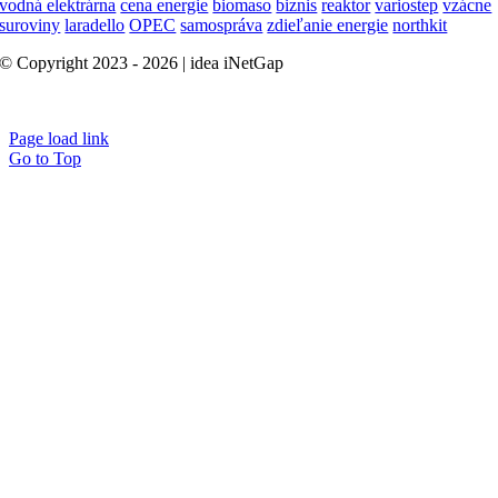
vodná elektrárna
cena energie
biomaso
biznis
reaktor
variostep
vzácne
suroviny
laradello
OPEC
samospráva
zdieľanie energie
northkit
© Copyright 2023 - 2026 | idea iNetGap
B2B Marketing
Page load link
Go to Top