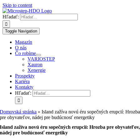
Skip to content
Hľadať:
Toggle Navigation
Magazín
O nás
Čo robíme
VARIOSTEP
Xauron
Xenergie
Prospekty
Kariéra
Kontakty
Hľadať:
Domovská stránka
»
Island zažíva novú éru sopečných erupcií: Hrozb
pre obyvateľov, nádej pre budúcnosť energetiky
Island zažíva novú éru sopečných erupcií: Hrozba pre obyvateľov
nádej pre budúcnosť energetiky