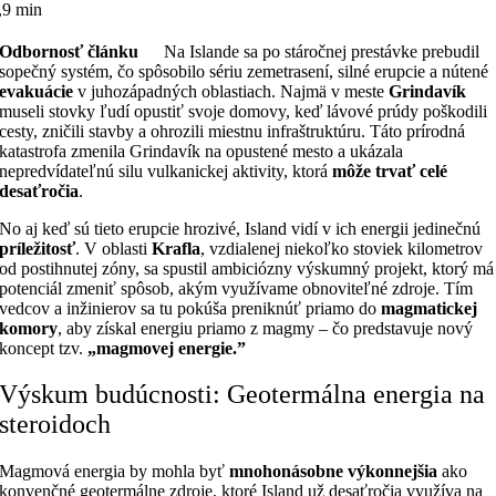
,9 min
Odbornosť článku
Na Islande sa po stáročnej prestávke prebudil
sopečný systém, čo spôsobilo sériu zemetrasení, silné erupcie a nútené
evakuácie
v juhozápadných oblastiach. Najmä v meste
Grindavík
museli stovky ľudí opustiť svoje domovy, keď lávové prúdy poškodili
cesty, zničili stavby a ohrozili miestnu infraštruktúru. Táto prírodná
katastrofa zmenila Grindavík na opustené mesto a ukázala
nepredvídateľnú silu vulkanickej aktivity, ktorá
môže trvať celé
desaťročia
.
No aj keď sú tieto erupcie hrozivé, Island vidí v ich energii jedinečnú
príležitosť
. V oblasti
Krafla
, vzdialenej niekoľko stoviek kilometrov
od postihnutej zóny, sa spustil ambiciózny výskumný projekt, ktorý má
potenciál zmeniť spôsob, akým využívame obnoviteľné zdroje. Tím
vedcov a inžinierov sa tu pokúša preniknúť priamo do
magmatickej
komory
, aby získal energiu priamo z magmy – čo predstavuje nový
koncept tzv.
„magmovej energie.”
Výskum budúcnosti: Geotermálna energia na
steroidoch
Magmová energia by mohla byť
mnohonásobne výkonnejšia
ako
konvenčné geotermálne zdroje, ktoré Island už desaťročia využíva na