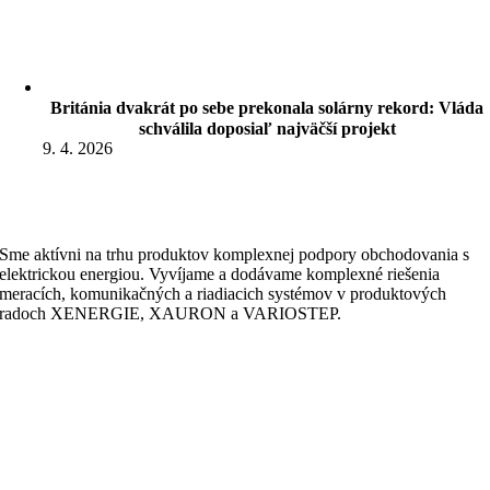
Británia dvakrát po sebe prekonala solárny rekord: Vláda
schválila doposiaľ najväčší projekt
9. 4. 2026
Sme aktívni na trhu produktov komplexnej podpory obchodovania s
elektrickou energiou. Vyvíjame a dodávame komplexné riešenia
meracích, komunikačných a riadiacich systémov v produktových
radoch XENERGIE, XAURON a VARIOSTEP.