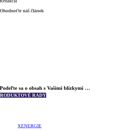
Redakcia
Ohodnoťte náš článok
Podeľte sa o obsah s Vašimi blízkymi …
PRODUKTOVÉ RADY
XENERGIE