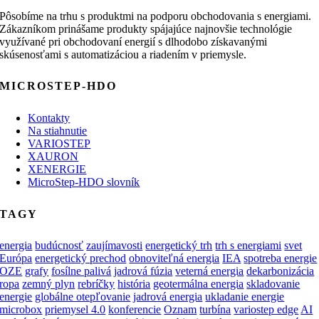
Pôsobíme na trhu s produktmi na podporu obchodovania s energiami.
Zákazníkom prinášame produkty spájajúce najnovšie technológie
využívané pri obchodovaní energií s dlhodobo získavanými
skúsenosťami s automatizáciou a riadením v priemysle.
MICROSTEP-HDO
Kontakty
Na stiahnutie
VARIOSTEP
XAURON
XENERGIE
MicroStep-HDO slovník
TAGY
energia
budúcnosť
zaujímavosti
energetický trh
trh s energiami
svet
Európa
energetický prechod
obnoviteľná energia
IEA
spotreba energie
OZE
grafy
fosílne palivá
jadrová fúzia
veterná energia
dekarbonizácia
ropa
zemný plyn
rebríčky
história
geotermálna energia
skladovanie
energie
globálne otepľovanie
jadrová energia
ukladanie energie
microbox
priemysel 4.0
konferencie
Oznam
turbína
variostep edge
AI