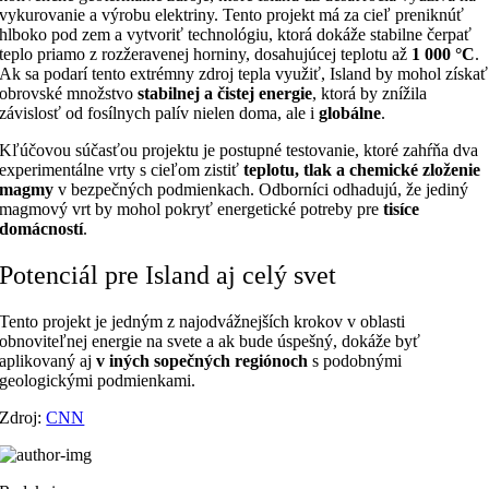
vykurovanie a výrobu elektriny. Tento projekt má za cieľ preniknúť
hlboko pod zem a vytvoriť technológiu, ktorá dokáže stabilne čerpať
teplo priamo z rozžeravenej horniny, dosahujúcej teplotu až
1 000 °C
.
Ak sa podarí tento extrémny zdroj tepla využiť, Island by mohol získať
obrovské množstvo
stabilnej a čistej energie
, ktorá by znížila
závislosť od fosílnych palív nielen doma, ale i
globálne
.
Kľúčovou súčasťou projektu je postupné testovanie, ktoré zahŕňa dva
experimentálne vrty s cieľom zistiť
teplotu, tlak a chemické zloženie
magmy
v bezpečných podmienkach. Odborníci odhadujú, že jediný
magmový vrt by mohol pokryť energetické potreby pre
tisíce
domácností
.
Potenciál pre Island aj celý svet
Tento projekt je jedným z najodvážnejších krokov v oblasti
obnoviteľnej energie na svete a ak bude úspešný, dokáže byť
aplikovaný aj
v iných sopečných regiónoch
s podobnými
geologickými podmienkami.
Zdroj:
CNN