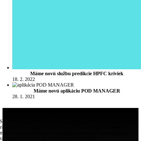
Máme novú službu predikcie HPFC kriviek
18. 2. 2022
Máme novú aplikáciu POD MANAGER
28. 1. 2021
Sme aktívni na trhu produktov komplexnej podpory obchodovania s
elektrickou energiou. Vyvíjame a dodávame komplexné riešenia
meracích, komunikačných a riadiacich systémov v produktových
radoch XENERGIE, XAURON a VARIOSTEP.