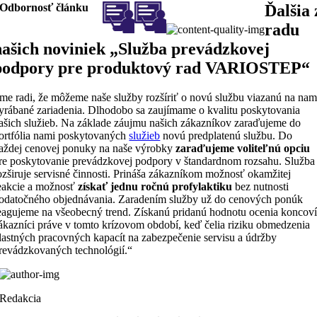
Odbornosť článku
Ďalšia 
radu
našich noviniek „Služba prevádzkovej
podpory pre produktový rad VARIOSTEP“
me radi, že môžeme naše služby rozšíriť o novú službu viazanú na nam
yrábané zariadenia. Dlhodobo sa zaujímame o kvalitu poskytovania
ašich služieb. Na základe záujmu našich zákazníkov zaraďujeme do
ortfólia nami poskytovaných
služieb
novú predplatenú službu. Do
aždej cenovej ponuky na naše výrobky
zaraďujeme voliteľnú opciu
re poskytovanie prevádzkovej podpory v štandardnom rozsahu. Služba
ozširuje servisné činnosti. Prináša zákazníkom možnosť okamžitej
eakcie a možnosť
získať jednu ročnú profylaktiku
bez nutnosti
odatočného objednávania. Zaradením služby už do cenových ponúk
eagujeme na všeobecný trend. Získanú pridanú hodnotu ocenia koncov
ákazníci práve v tomto krízovom období, keď čelia riziku obmedzenia
lastných pracovných kapacít na zabezpečenie servisu a údržby
revádzkovaných technológií.“
Redakcia