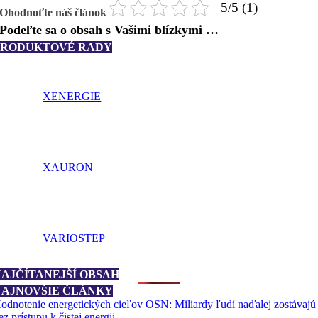
5/5 (1)
Ohodnoťte náš článok
Podeľte sa o obsah s Vašimi blízkymi …
PRODUKTOVÉ RADY
XENERGIE
XAURON
VARIOSTEP
NAJČÍTANEJŠÍ OBSAH
NAJNOVŠIE ČLÁNKY
odnotenie energetických cieľov OSN: Miliardy ľudí naďalej zostávajú
ez prístupu k čistej energii