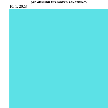
pre obsluhu firemných zákazníkov
10. 1. 2023