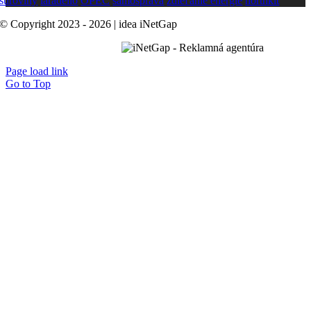
suroviny
laradello
OPEC
samospráva
zdieľanie energie
northkit
© Copyright 2023 - 2026 | idea iNetGap
B2B Marketing
Page load link
Go to Top