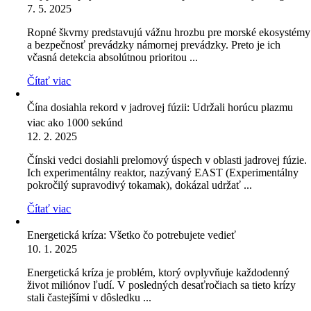
7. 5. 2025
Ropné škvrny predstavujú vážnu hrozbu pre morské ekosystémy
a bezpečnosť prevádzky námornej prevádzky. Preto je ich
včasná detekcia absolútnou prioritou ...
Čítať viac
Čína dosiahla rekord v jadrovej fúzii: Udržali horúcu plazmu
viac ako 1000 sekúnd
12. 2. 2025
Čínski vedci dosiahli prelomový úspech v oblasti jadrovej fúzie.
Ich experimentálny reaktor, nazývaný EAST (Experimentálny
pokročilý supravodivý tokamak), dokázal udržať ...
Čítať viac
Energetická kríza: Všetko čo potrebujete vedieť
10. 1. 2025
Energetická kríza je problém, ktorý ovplyvňuje každodenný
život miliónov ľudí. V posledných desaťročiach sa tieto krízy
stali častejšími v dôsledku ...