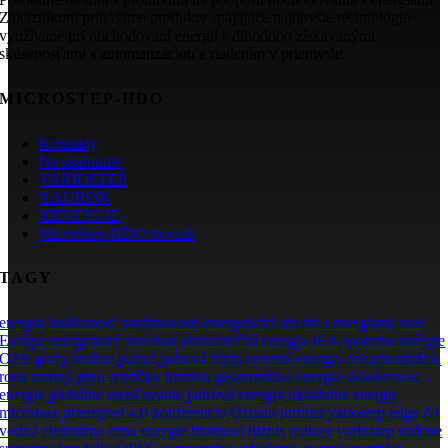
Zákazníkom prinášame produkty spájajúce najnovšie technológie
využívané pri obchodovaní energií s dlhodobo získavanými
skúsenosťami s automatizáciou a riadením v priemysle.
MICROSTEP-HDO
Kontakty
Na stiahnutie
VARIOSTEP
XAURON
XENERGIE
MicroStep-HDO slovník
TAGY
energia
budúcnosť
zaujímavosti
energetický trh
trh s energiami
svet
Európa
energetický prechod
obnoviteľná energia
IEA
spotreba energie
OZE
grafy
fosílne palivá
jadrová fúzia
veterná energia
dekarbonizácia
ropa
zemný plyn
rebríčky
história
geotermálna energia
skladovanie
energie
globálne otepľovanie
jadrová energia
ukladanie energie
microbox
priemysel 4.0
konferencie
Oznam
turbína
variostep edge
AI
vodná elektrárna
cena energie
biomaso
biznis
reaktor
variostep
vzácne