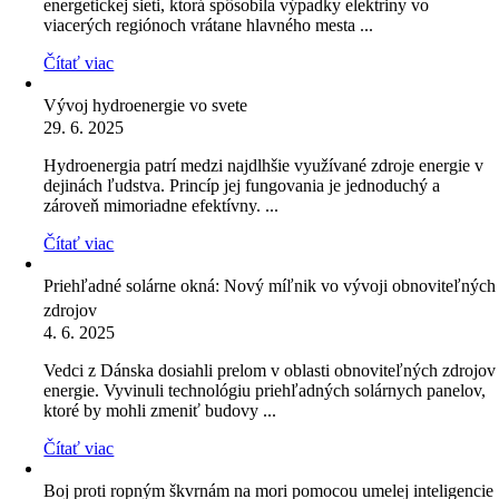
energetickej sieti, ktorá spôsobila výpadky elektriny vo
viacerých regiónoch vrátane hlavného mesta ...
Čítať viac
Vývoj hydroenergie vo svete
29. 6. 2025
Hydroenergia patrí medzi najdlhšie využívané zdroje energie v
dejinách ľudstva. Princíp jej fungovania je jednoduchý a
zároveň mimoriadne efektívny. ...
Čítať viac
Priehľadné solárne okná: Nový míľnik vo vývoji obnoviteľných
zdrojov
4. 6. 2025
Vedci z Dánska dosiahli prelom v oblasti obnoviteľných zdrojov
energie. Vyvinuli technológiu priehľadných solárnych panelov,
ktoré by mohli zmeniť budovy ...
Čítať viac
Boj proti ropným škvrnám na mori pomocou umelej inteligencie