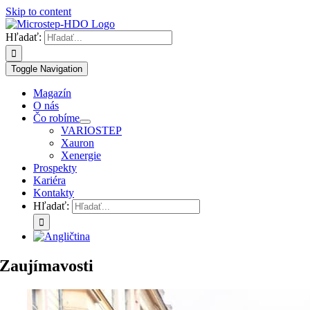
Skip to content
Hľadať:
Toggle Navigation
Magazín
O nás
Čo robíme
VARIOSTEP
Xauron
Xenergie
Prospekty
Kariéra
Kontakty
Hľadať:
Zaujímavosti