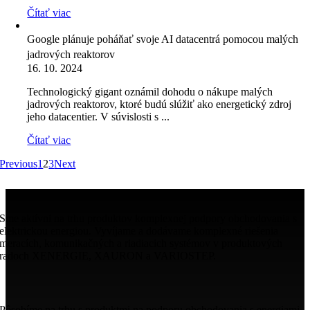
Čítať viac
Google plánuje poháňať svoje AI datacentrá pomocou malých
jadrových reaktorov
16. 10. 2024
Technologický gigant oznámil dohodu o nákupe malých
jadrových reaktorov, ktoré budú slúžiť ako energetický zdroj
jeho datacentier. V súvislosti s ...
Čítať viac
Previous
1
2
3
Next
Sme aktívni na trhu produktov komplexnej podpory obchodovania s
elektrickou energiou. Vyvíjame a dodávame komplexné riešenia
meracích, komunikačných a riadiacich systémov v produktových
radoch XENERGIE, XAURON a VARIOSTEP.
Pôsobíme na trhu s produktmi na podporu obchodovania s energiami.