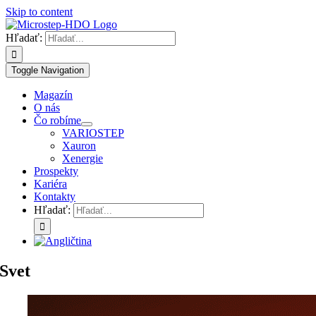
Skip to content
Hľadať:
Toggle Navigation
Magazín
O nás
Čo robíme
VARIOSTEP
Xauron
Xenergie
Prospekty
Kariéra
Kontakty
Hľadať:
Svet