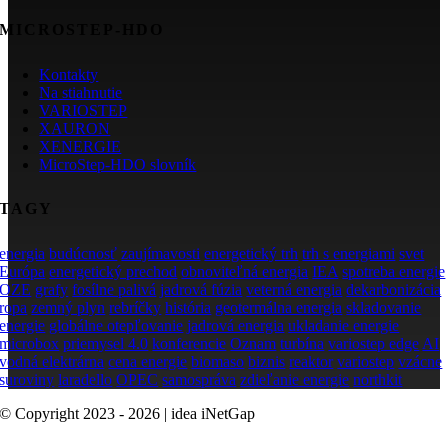
MICROSTEP-HDO
Kontakty
Na stiahnutie
VARIOSTEP
XAURON
XENERGIE
MicroStep-HDO slovník
TAGY
energia
budúcnosť
zaujímavosti
energetický trh
trh s energiami
svet
Európa
energetický prechod
obnoviteľná energia
IEA
spotreba energie
OZE
grafy
fosílne palivá
jadrová fúzia
veterná energia
dekarbonizácia
ropa
zemný plyn
rebríčky
história
geotermálna energia
skladovanie
energie
globálne otepľovanie
jadrová energia
ukladanie energie
microbox
priemysel 4.0
konferencie
Oznam
turbína
variostep edge
AI
vodná elektrárna
cena energie
biomaso
biznis
reaktor
variostep
vzácne
suroviny
laradello
OPEC
samospráva
zdieľanie energie
northkit
© Copyright 2023 - 2026 | idea iNetGap