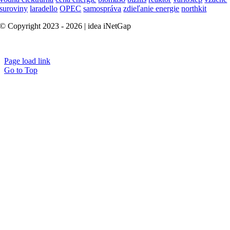
suroviny
laradello
OPEC
samospráva
zdieľanie energie
northkit
© Copyright 2023 - 2026 | idea iNetGap
B2B Marketing
Page load link
Go to Top