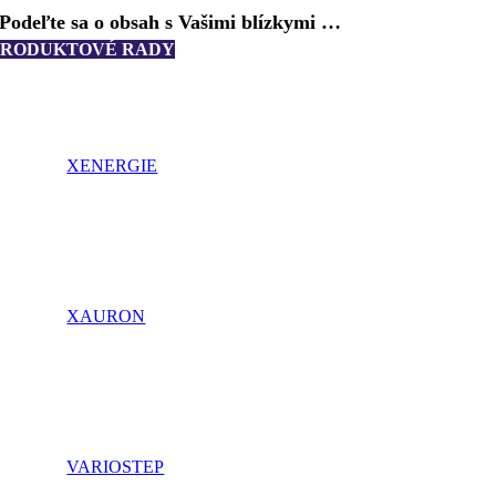
Podeľte sa o obsah s Vašimi blízkymi …
PRODUKTOVÉ RADY
XENERGIE
XAURON
VARIOSTEP