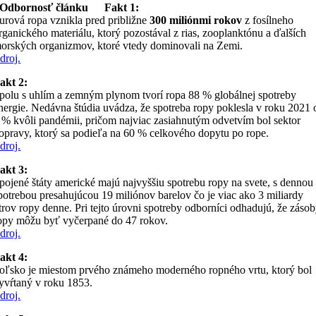
Odbornosť článku
Fakt 1:
urová ropa vznikla pred približne
300 miliónmi rokov
z fosílneho
rganického materiálu, ktorý pozostával z rias, zooplanktónu a ďalších
orských organizmov, ktoré vtedy dominovali na Zemi.
droj.
akt 2:
polu s uhlím a zemným plynom tvorí ropa 88 % globálnej spotreby
nergie. Nedávna štúdia uvádza, že spotreba ropy poklesla v roku 2021 
 % kvôli pandémii, pričom najviac zasiahnutým odvetvím bol sektor
opravy, ktorý sa podieľa na 60 % celkového dopytu po rope.
droj.
akt 3:
pojené štáty americké majú najvyššiu spotrebu ropy na svete, s dennou
potrebou presahujúcou 19 miliónov barelov čo je viac ako 3 miliardy
itrov ropy denne. Pri tejto úrovni spotreby odborníci odhadujú, že záso
opy môžu byť vyčerpané do 47 rokov.
droj.
akt 4:
oľsko je miestom prvého známeho moderného ropného vrtu, ktorý bol
yvŕtaný v roku 1853.
droj.