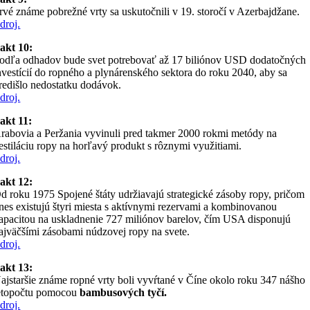
rvé známe pobrežné vrty sa uskutočnili v 19. storočí v Azerbajdžane.
droj.
akt 10:
odľa odhadov bude svet potrebovať až 17 biliónov USD dodatočných
nvestícií do ropného a plynárenského sektora do roku 2040, aby sa
redišlo nedostatku dodávok.
droj.
akt 11:
rabovia a Peržania vyvinuli pred takmer 2000 rokmi metódy na
estiláciu ropy na horľavý produkt s rôznymi využitiami.
droj.
akt 12:
d roku 1975 Spojené štáty udržiavajú strategické zásoby ropy, pričom
nes existujú štyri miesta s aktívnymi rezervami a kombinovanou
apacitou na uskladnenie 727 miliónov barelov, čím USA disponujú
ajväčšími zásobami núdzovej ropy na svete.
droj.
akt 13:
ajstaršie známe ropné vrty boli vyvŕtané v Číne okolo roku 347 nášho
etopočtu pomocou
bambusových tyčí.
droj.