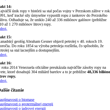
akt 14:
ajväčší únik ropy v histórii sa stal počas vojny v Perzskom zálive v ro
991, keď iracké sily úmyselne vypustili ropu z tankerov do Perzského
álivu. Odhaduje sa, že uniklo 240 až 336 miliónov galónov (približne
10 až 1 270 miliónov litrov) ropy.
droj.
akt 15:
anadský geológ Abraham Gesner objavil petrolej v 40. rokoch 19.
toročia. Do roku 1854 sa výroba petroleja rozšírila, čo spôsobilo, že
etrolej sa stal lacnejším a dostupnejším.
droj.
akt 16:
 roku 2014 Venezuela oficiálne preukázala najväčšie zásoby ropy na
vete, ktoré dosahujú 304 miliárd barelov a to je približne
48,336 bilión
itrov ropy.
droj.
alšie čítanie
aujímavosti o biomase
aujímavosti o geotermálnej energii
aujímavosti o jadrovej energii