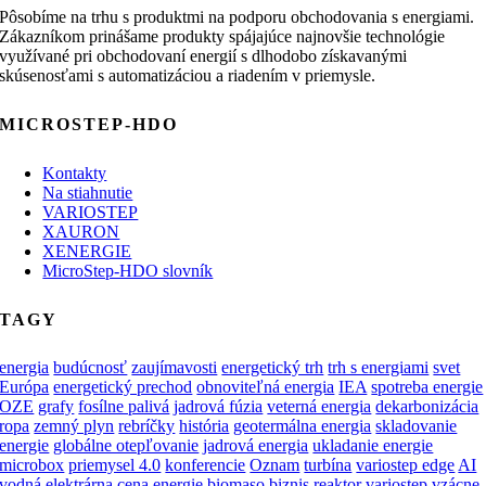
Pôsobíme na trhu s produktmi na podporu obchodovania s energiami.
Zákazníkom prinášame produkty spájajúce najnovšie technológie
využívané pri obchodovaní energií s dlhodobo získavanými
skúsenosťami s automatizáciou a riadením v priemysle.
MICROSTEP-HDO
Kontakty
Na stiahnutie
VARIOSTEP
XAURON
XENERGIE
MicroStep-HDO slovník
TAGY
energia
budúcnosť
zaujímavosti
energetický trh
trh s energiami
svet
Európa
energetický prechod
obnoviteľná energia
IEA
spotreba energie
OZE
grafy
fosílne palivá
jadrová fúzia
veterná energia
dekarbonizácia
ropa
zemný plyn
rebríčky
história
geotermálna energia
skladovanie
energie
globálne otepľovanie
jadrová energia
ukladanie energie
microbox
priemysel 4.0
konferencie
Oznam
turbína
variostep edge
AI
vodná elektrárna
cena energie
biomaso
biznis
reaktor
variostep
vzácne