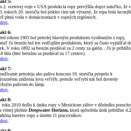
akt 5:
o 2. svetovej vojn v USA produkcia ropy prevýšila dopyt natoľko, že 
0. rokoch 20. storočia bol pokles cien tak výrazný, že ropa bola lacnejš
ež pitná voda v domácnostiach v ropných regiónoch.
droj.
akt 6:
red rokom 1905 bol petrolej hlavným produktom vyrábaným z ropy,
atiaľ čo benzín bol len vedľajším produktom, ktorý sa často vypúšťal d
iek. V roku 1892 sa benzín predával za 2 centy za galón, , čo je približ
,8 litra (liter benzínu sa predával za 17 centov).
droj.
akt 7:
oužívanie petroleja ako paliva koncom 19. storočia prispelo k
ýraznému zníženiu lovu veľrýb, pretože veľrybí tuk bol dovtedy
ežným palivom do lámp.
droj.
akt 8:
 roku 2010 došlo k úniku ropy v Mexickom zálive v dôsledku poruch
a vrtnej plošine
Deepwater Horizon,
ktorá spôsobila únik približne 4,
ilióna barelov ropy a úmrtie 11 pracovníkov.
droj.
akt 9: