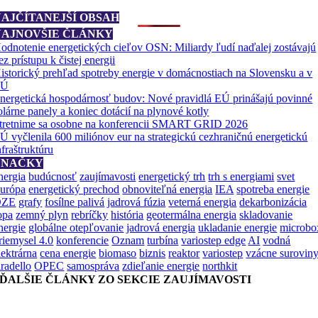
NAJČÍTANEJŠÍ OBSAH
NAJNOVŠIE ČLÁNKY
odnotenie energetických cieľov OSN: Miliardy ľudí naďalej zostávajú
ez prístupu k čistej energii
istorický prehľad spotreby energie v domácnostiach na Slovensku a v
EÚ
nergetická hospodárnosť budov: Nové pravidlá EÚ prinášajú povinné
olárne panely a koniec dotácií na plynové kotly
tretnime sa osobne na konferencii SMART GRID 2026
Ú vyčlenila 600 miliónov eur na strategickú cezhraničnú energetickú
nfraštruktúru
ZNAČKY
nergia
budúcnosť
zaujímavosti
energetický trh
trh s energiami
svet
urópa
energetický prechod
obnoviteľná energia
IEA
spotreba energie
OZE
grafy
fosílne palivá
jadrová fúzia
veterná energia
dekarbonizácia
opa
zemný plyn
rebríčky
história
geotermálna energia
skladovanie
nergie
globálne otepľovanie
jadrová energia
ukladanie energie
microbo
riemysel 4.0
konferencie
Oznam
turbína
variostep edge
AI
vodná
lektrárna
cena energie
biomaso
biznis
reaktor
variostep
vzácne surovin
aradello
OPEC
samospráva
zdieľanie energie
northkit
ĎALŠIE ČLÁNKY ZO SEKCIE ZAUJÍMAVOSTI