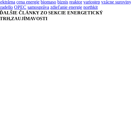
lektrárna
cena energie
biomaso
biznis
reaktor
variostep
vzácne surovin
aradello
OPEC
samospráva
zdieľanie energie
northkit
ĎALŠIE ČLÁNKY ZO SEKCIE ENERGETICKÝ
TRH,ZAUJÍMAVOSTI