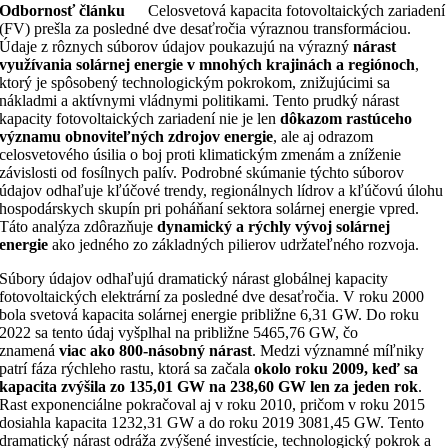
Odbornosť článku
Celosvetová kapacita fotovoltaických zariadení
(FV) prešla za posledné dve desaťročia výraznou transformáciou.
Údaje z rôznych súborov údajov poukazujú na výrazný
nárast
využívania solárnej energie v mnohých krajinách a regiónoch
,
ktorý je spôsobený technologickým pokrokom, znižujúcimi sa
nákladmi a aktívnymi vládnymi politikami. Tento prudký nárast
kapacity fotovoltaických zariadení nie je len
dôkazom rastúceho
významu obnoviteľných zdrojov energie
, ale aj odrazom
celosvetového úsilia o boj proti klimatickým zmenám a zníženie
závislosti od fosílnych palív. Podrobné skúmanie týchto súborov
údajov odhaľuje kľúčové trendy, regionálnych lídrov a kľúčovú úlohu
hospodárskych skupín pri poháňaní sektora solárnej energie vpred.
Táto analýza zdôrazňuje
dynamický a rýchly vývoj solárnej
energie
ako jedného zo základných pilierov udržateľného rozvoja.
Súbory údajov odhaľujú dramatický nárast globálnej kapacity
fotovoltaických elektrární za posledné dve desaťročia. V roku 2000
bola svetová kapacita solárnej energie približne 6,31 GW. Do roku
2022 sa tento údaj vyšplhal na približne 5465,76 GW, čo
znamená
viac ako 800-násobný nárast
. Medzi významné míľniky
patrí fáza rýchleho rastu, ktorá sa začala
okolo roku 2009, keď sa
kapacita zvýšila zo 135,01 GW na 238,60 GW len za jeden rok
.
Rast exponenciálne pokračoval aj v roku 2010, pričom v roku 2015
dosiahla kapacita 1232,31 GW a do roku 2019 3081,45 GW. Tento
dramatický nárast odráža zvýšené investície, technologický pokrok a