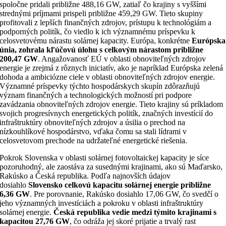
spoločne pridali približne 488,16 GW, zatiaľ čo krajiny s vyššími
strednými príjmami prispeli približne 459,29 GW. Tieto skupiny
profitovali z lepších finančných zdrojov, prístupu k technológiám a
podporných politík, čo viedlo k ich významnému príspevku k
celosvetovému nárastu solárnej kapacity. Európa, konkrétne
Európska
únia, zohrala kľúčovú úlohu s celkovým nárastom približne
200,47 GW
. Angažovanosť EÚ v oblasti obnoviteľných zdrojov
energie je zrejmá z rôznych iniciatív, ako je napríklad Európska zelená
dohoda a ambiciózne ciele v oblasti obnoviteľných zdrojov energie.
Významné príspevky týchto hospodárskych skupín zdôrazňujú
význam finančných a technologických možností pri podpore
zavádzania obnoviteľných zdrojov energie. Tieto krajiny sú príkladom
svojich progresívnych energetických politík, značných investícií do
infraštruktúry obnoviteľných zdrojov a úsilia o prechod na
nízkouhlíkové hospodárstvo, vďaka čomu sa stali lídrami v
celosvetovom prechode na udržateľné energetické riešenia.
Pokrok Slovenska v oblasti solárnej fotovoltaickej kapacity je síce
pozoruhodný, ale zaostáva za susednými krajinami, ako sú Maďarsko,
Rakúsko a Česká republika. Podľa najnovších údajov
dosiahlo
Slovensko celkovú kapacitu solárnej energie približne
6,36 GW
. Pre porovnanie, Rakúsko dosiahlo 17,06 GW, čo svedčí o
jeho významných investíciách a pokroku v oblasti infraštruktúry
solárnej energie.
Česká republika vedie medzi týmito krajinami s
kapacitou 27,76 GW
, čo odráža jej skoré prijatie a trvalý rast