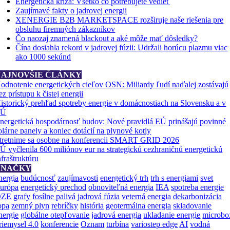
Energetická kríza: Všetko čo potrebujete vedieť
Zaujímavé fakty o jadrovej energii
XENERGIE B2B MARKETSPACE rozširuje naše riešenia pre
obsluhu firemných zákazníkov
Čo naozaj znamená blackout a aké môže mať dôsledky?
Čína dosiahla rekord v jadrovej fúzii: Udržali horúcu plazmu viac
ako 1000 sekúnd
NAJNOVŠIE ČLÁNKY
odnotenie energetických cieľov OSN: Miliardy ľudí naďalej zostávajú
ez prístupu k čistej energii
istorický prehľad spotreby energie v domácnostiach na Slovensku a v
EÚ
nergetická hospodárnosť budov: Nové pravidlá EÚ prinášajú povinné
olárne panely a koniec dotácií na plynové kotly
tretnime sa osobne na konferencii SMART GRID 2026
Ú vyčlenila 600 miliónov eur na strategickú cezhraničnú energetickú
nfraštruktúru
ZNAČKY
nergia
budúcnosť
zaujímavosti
energetický trh
trh s energiami
svet
urópa
energetický prechod
obnoviteľná energia
IEA
spotreba energie
OZE
grafy
fosílne palivá
jadrová fúzia
veterná energia
dekarbonizácia
opa
zemný plyn
rebríčky
história
geotermálna energia
skladovanie
nergie
globálne otepľovanie
jadrová energia
ukladanie energie
microbo
riemysel 4.0
konferencie
Oznam
turbína
variostep edge
AI
vodná