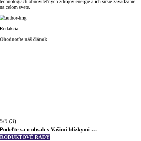
technológiách obnoviteľných zdrojov energie a ich širšie zavádzanie
na celom svete.
Redakcia
Ohodnoťte náš článok
5/5 (3)
Podeľte sa o obsah s Vašimi blízkymi …
PRODUKTOVÉ RADY