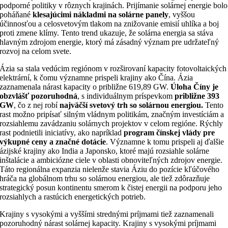
podporné politiky v rôznych krajinách. Prijímanie solárnej energie bolo
poháňané
klesajúcimi nákladmi na solárne panely
, vyššou
účinnosťou a celosvetovým tlakom na znižovanie emisií uhlíka a boj
proti zmene klímy. Tento trend ukazuje, že solárna energia sa stáva
hlavným zdrojom energie, ktorý má zásadný význam pre udržateľný
rozvoj na celom svete.
Ázia sa stala vedúcim regiónom v rozširovaní kapacity fotovoltaických
elektrární, k čomu významne prispeli krajiny ako Čína. Ázia
zaznamenala nárast kapacity o približne 619,89 GW.
Úloha Číny je
obzvlášť pozoruhodná
, s individuálnym príspevkom
približne 393
GW
, čo z nej robí
najväčší svetový trh so solárnou energiou.
Tento
rast možno pripísať silným vládnym politikám, značným investíciám a
rozsiahlemu zavádzaniu solárnych projektov v celom regióne. Rýchly
rast podnietili iniciatívy, ako napríklad
program čínskej vlády pre
výkupné ceny a značné dotácie
. Významne k tomu prispeli aj ďalšie
ázijské krajiny ako India a Japonsko, ktoré majú rozsiahle solárne
inštalácie a ambiciózne ciele v oblasti obnoviteľných zdrojov energie.
Táto regionálna expanzia nielenže stavia Áziu do pozície kľúčového
hráča na globálnom trhu so solárnou energiou, ale tiež zdôrazňuje
strategický posun kontinentu smerom k čistej energii na podporu jeho
rozsiahlych a rastúcich energetických potrieb.
Krajiny s vysokými a vyššími strednými príjmami tiež zaznamenali
pozoruhodný nárast solárnej kapacity. Krajiny s vysokými príjmami