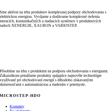
Sme aktívni na trhu produktov komplexnej podpory obchodovania s
elektrickou energiou. Vyvíjame a dodávame komplexné riešenia
meracích, komunikačných a riadiacich systémov v produktových
radoch XENERGIE, XAURON a VARIOSTEP.
Pôsobíme na trhu s produktmi na podporu obchodovania s energiami.
Zákazníkom prinášame produkty spájajúce najnovšie technológie
využívané pri obchodovaní energií s dlhodobo získavanými
skúsenosťami s automatizáciou a riadením v priemysle.
MICROSTEP-HDO
Kontakty
Na stiahnutie