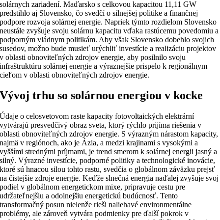
solárnych zariadení. Maďarsko s celkovou kapacitou 11,11 GW
predstihlo aj Slovensko, čo svedčí o silnejšej politike a finančnej
podpore rozvoja solárnej energie. Napriek týmto rozdielom Slovensko
neustále zvyšuje svoju solárnu kapacitu vďaka rastúcemu povedomiu a
podporným vládnym politikám. Aby však Slovensko dobehlo svojich
susedov, možno bude musieť urýchliť investície a realizáciu projektov
v oblasti obnoviteľných zdrojov energie, aby posilnilo svoju
infraštruktúru solárnej energie a výraznejšie prispelo k regionálnym
cieľom v oblasti obnoviteľných zdrojov energie.
Vývoj trhu so solárnou energiou v kocke
Údaje o celosvetovom raste kapacity fotovoltaických elektrární
vytvárajú presvedčivý obraz sveta, ktorý rýchlo prijíma riešenia v
oblasti obnoviteľných zdrojov energie. S výrazným nárastom kapacity,
najmä v regiónoch, ako je Ázia, a medzi krajinami s vysokými a
vyššími strednými príjmami, je trend smerom k solárnej energii jasný a
silný. Výrazné investície, podporné politiky a technologické inovácie,
ktoré sú hnacou silou tohto rastu, svedčia o globálnom záväzku prejsť
na čistejšie zdroje energie. Keďže slnečná energia naďalej zvyšuje svoj
podiel v globálnom energetickom mixe, pripravuje cestu pre
udržateľnejšiu a odolnejšiu energetickú budúcnosť. Tento
transformačný posun nielenže rieši naliehavé environmentálne
problémy, ale zároveň vytvára podmienky pre ďalší pokrok v