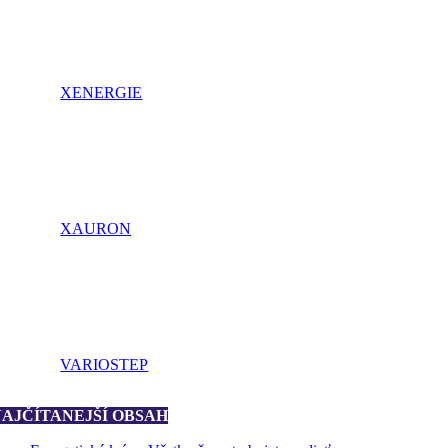
XENERGIE
XAURON
VARIOSTEP
NAJČÍTANEJŠÍ OBSAH