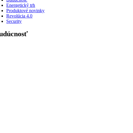
Energetický trh
Produktové novinky
Revolúcia 4.0
Security
udúcnosť